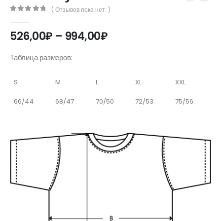
( Отзывов пока нет. )
0
out of 5
Диапазон
526,00
₽
–
994,00
₽
цен:
526,00₽
Таблица размеров:
–
994,00₽
S
M
L
XL
XXL
66/44
68/47
70/50
72/53
75/56