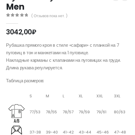
Men
( Отзывов пока нет. )
0
out of 5
3042,00
₽
Рубашка прямого кроя в стиле «сафари» с планкой на 7
пуговиц в тон и манжетами на 1 пуговице.
Накладные карманы с клапанами на пуговицах на груди.
Длина рукава регулируется.
Таблица размеров:
S
M
L
XL
XXL
3XL
77/53
78/55
78/57
79/59
79/61
80/63
37-38
39-40
41-42
43-44
45-46
47-48