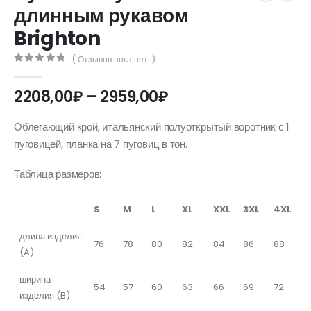
длинным рукавом
Brighton
( Отзывов пока нет. )
0
out of 5
Диапазон
2208,00
₽
–
2959,00
₽
цен:
2208,00₽
Облегающий крой, итальянский полуоткрытый воротник с 1
–
пуговицей, планка на 7 пуговиц в тон.
2959,00₽
Таблица размеров:
S
M
L
XL
XXL
3XL
4XL
длина изделия
76
78
80
82
84
86
88
(A)
ширина
54
57
60
63
66
69
72
изделия (B)