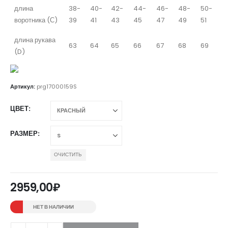
длина
38-
40-
42-
44-
46-
48-
50-
воротника (С)
39
41
43
45
47
49
51
длина рукава
63
64
65
66
67
68
69
(D)
Артикул:
prg17000159S
ЦВЕТ
РАЗМЕР
ОЧИСТИТЬ
2959,00
₽
НЕТ В НАЛИЧИИ