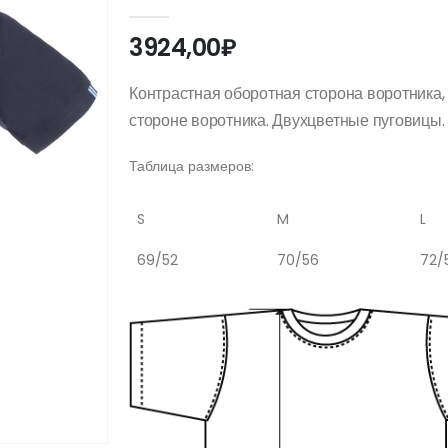
0
out of 5
3924,00
₽
Контрастная оборотная сторона воротника,
стороне воротника. Двухцветные пуговицы.
Таблица размеров:
S
M
L
69/52
70/56
72/