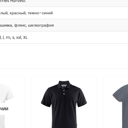
ames Harvest
лый, красный, темно-синий
ышивка, флекс, шелкография
l, l, m, s, xxl, XL
ИЧИИ