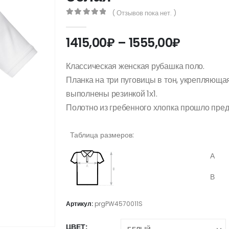
( Отзывов пока нет. )
0
out of 5
Диапаз
1415,00
₽
–
1555,00
₽
цен:
1415,00₽
Классическая женская рубашка поло.
–
Планка на три пуговицы в тон, укрепляющая
1555,00
выполнены резинкой 1х1.
Полотно из гребенного хлопка прошло пре
Таблица размеров:
А
В
Артикул:
prgPW4570011S
ЦВЕТ