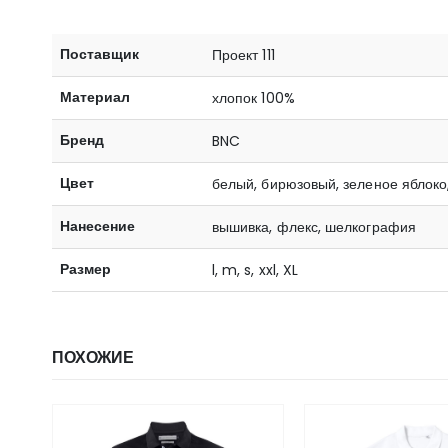
Поставщик
Проект 111
Материал
хлопок 100%
Бренд
BNC
Цвет
белый, бирюзовый, зеленое яблоко
Нанесение
вышивка, флекс, шелкография
Размер
l, m, s, xxl, XL
ПОХОЖИЕ