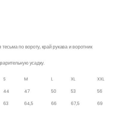
он
 тесьма по вороту, край рукава и воротник
₽
дварительную усадку.
S
M
L
XL
XXL
44
47
50
53
56
63
64,5
66
67,5
69