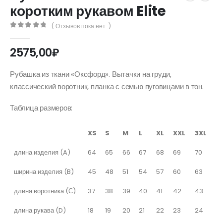
коротким рукавом Elite
( Отзывов пока нет. )
0
out of 5
2575,00
₽
Рубашка из ткани «Оксфорд». Вытачки на груди,
классический воротник, планка с семью пуговицами в тон.
Таблица размеров:
XS
S
M
L
XL
XXL
3XL
длина изделия (A)
64
65
66
67
68
69
70
ширина изделия (B)
45
48
51
54
57
60
63
длина воротника (С)
37
38
39
40
41
42
43
длина рукава (D)
18
19
20
21
22
23
24