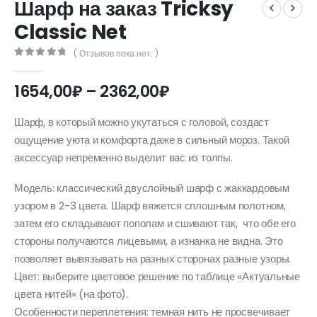
Шарф на заказ Tricksy
Classic Net
( Отзывов пока нет. )
0
out of 5
Диапазон
1654,00
₽
–
2362,00
₽
цен:
1654,00₽
Шарф, в который можно укутаться с головой, создаст
–
ощущение уюта и комфорта даже в сильный мороз. Такой
2362,00₽
аксессуар непременно выделит вас из толпы.
Модель: классический двуслойный шарф с жаккардовым
узором в 2-3 цвета. Шарф вяжется сплошным полотном,
затем его складывают пополам и сшивают так, что обе его
стороны получаются лицевыми, а изнанка не видна. Это
позволяет вывязывать на разных сторонах разные узоры.
Цвет: выберите цветовое решение по таблице «Актуальные
цвета нитей» (на фото).
Особенности переплетения: темная нить не просвечивает