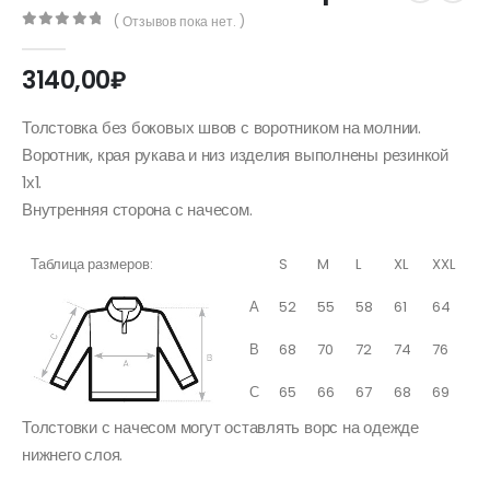
( Отзывов пока нет. )
0
out of 5
3140,00
₽
Толстовка без боковых швов с воротником на молнии.
Воротник, края рукава и низ изделия выполнены резинкой
1х1.
Внутренняя сторона с начесом.
Таблица размеров:
S
M
L
XL
XXL
А
52
55
58
61
64
В
68
70
72
74
76
С
65
66
67
68
69
Толстовки с начесом могут оставлять ворс на одежде
нижнего слоя.