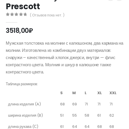
Prescott
( Отзывов пока нет. )
0
out of 5
3518,00
₽
Мужская толстовка на молнии с капюшоном, два кармана на
молнии. Изготовлена из комбинации двух материалов:
снаружи – качественный хлопок джерси, внутри — флис
контрастного цвета. Молния и шнур в капюшоне также
контрастного цвета.
Таблица размеров:
S
M
L
XL
XXL
длина изделия (A)
68
69
71
71
71
ширина изделия (B)
51
55
58
61
62
длина рукава (С)
61
64
64
68
68