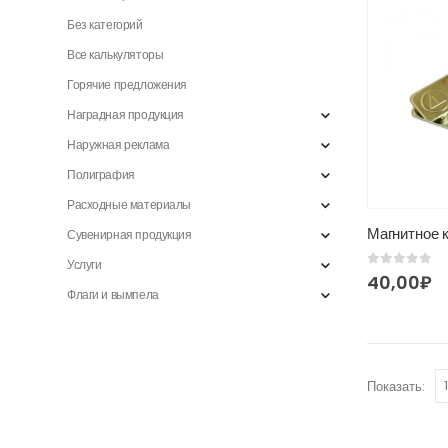
Без категорий
Все калькуляторы
Горячие предложения
Наградная продукция
Наружная реклама
Полиграфия
Расходные материалы
Сувенирная продукция
Услуги
0
из 5
40,00
₽
Флаги и вымпела
Показать: