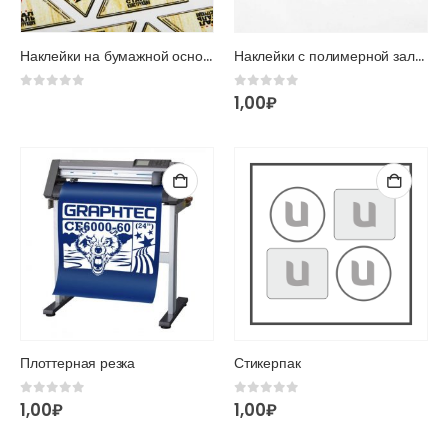
Наклейки на бумажной основе
Наклейки с полимерной заливкой
0
из 5
0
из 5
1,00
₽
Плоттерная резка
Стикерпак
0
из 5
0
из 5
1,00
₽
1,00
₽