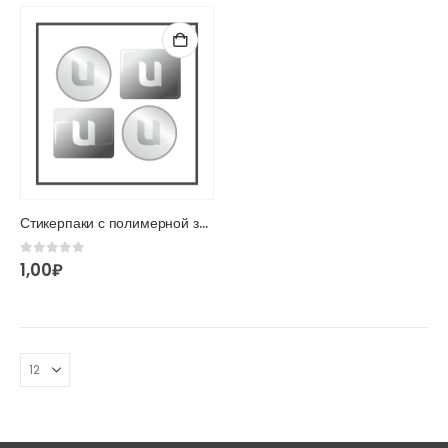
Стикерпаки с полимерной заливкой
0
из 5
1,00
₽