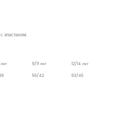
с эластаном.
 лет
9/11 лет
12/14 лет
39
56/42
63/45