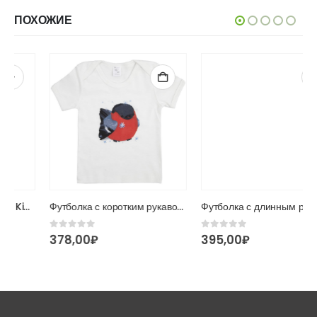
ПОХОЖИЕ
Футболка с коротким рукавом «Моя снежинка»
Футболка с длинным рукавом «Моя снежинка»
0
из 5
0
из 5
378,00
₽
395,00
₽