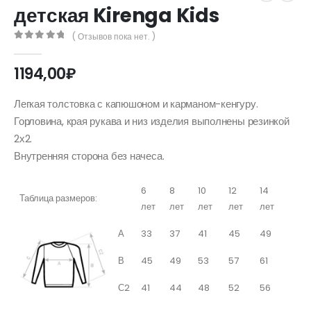
детская Kirenga Kids
( Отзывов пока нет. )
0
out of 5
1194,00
₽
Легкая толстовка с капюшоном и карманом-кенгуру.
Горловина, края рукава и низ изделия выполнены резинкой
2х2.
Внутренняя сторона без начеса.
6
8
10
12
14
Таблица размеров:
лет
лет
лет
лет
лет
А
33
37
41
45
49
В
45
49
53
57
61
С2
41
44
48
52
56