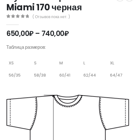
Miami 170 черная
( Отзывов пока нет. )
0
out of 5
Диапазон
650,00
₽
–
740,00
₽
цен:
650,00₽
Таблица размеров:
–
740,00₽
XS
S
M
L
XL
56/35
58/38
60/41
62/44
64/47