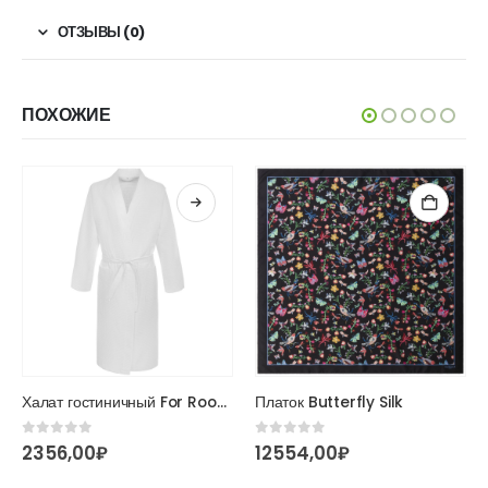
ОТЗЫВЫ (0)
ПОХОЖИЕ
Этот товар имеет несколько вариаций. Опции можно выбрать на странице товара.
Халат гостиничный For Rooms
Платок Butterfly Silk
0
из 5
0
из 5
2356,00
₽
12554,00
₽