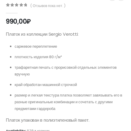
( Отзывов пока нет. )
0
out of 5
990,00
₽
Платок из коллекции Sergio Verotti:
саржевое переплетение
плотность изделия 80 г/м²
трафаретная печать с прорисовкой отдельных элементов
вручную
край обработан машинной строчкой
размер и легкая текстура платка позволяют завязывать его в
разные оригинальные комбинации и сочетать с другими
предметами гардероба
Платок упакован в полиэтиленовый пакет.
Availability:
529 в наличии