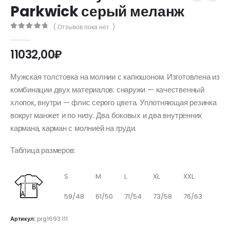
Parkwick серый меланж
( Отзывов пока нет. )
0
out of 5
11032,00
₽
Мужская толстовка на молнии с капюшоном. Изготовлена из
комбинации двух материалов: снаружи — качественный
хлопок, внутри — флис серого цвета. Уплотняющая резинка
вокруг манжет и по низу. Два боковых и два внутренних
кармана, карман с молнией на груди.
Таблица размеров:
S
M
L
XL
XXL
59/48
61/50
71/54
73/58
76/63
Артикул:
prg1693.111