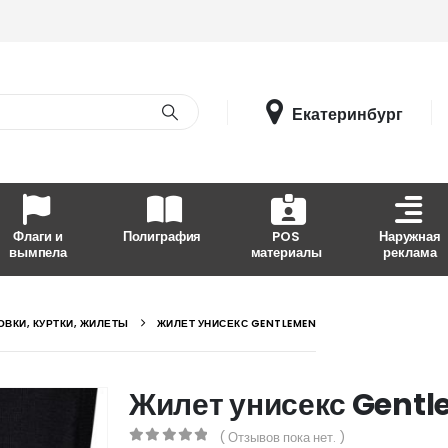
Екатеринбург
Флаги и
Полиграфия
POS
Наружная
вымпела
материалы
реклама
ОВКИ, КУРТКИ, ЖИЛЕТЫ
ЖИЛЕТ УНИСЕКС GENTLEMEN
Жилет унисекс Gent
( Отзывов пока нет. )