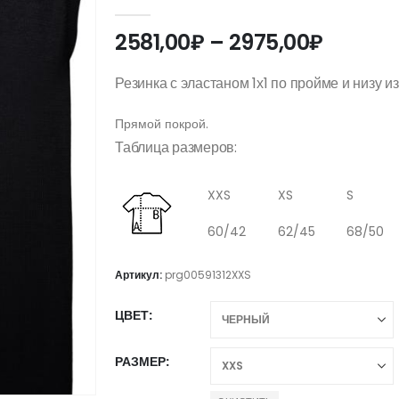
0
out of 5
Диапаз
2581,00
₽
–
2975,00
₽
цен:
2581,0
Резинка с эластаном 1х1 по пройме и низу и
–
2975,0
Прямой покрой.
Таблица размеров:
XXS
XS
S
60/42
62/45
68/50
Артикул:
prg00591312XXS
ЦВЕТ
РАЗМЕР