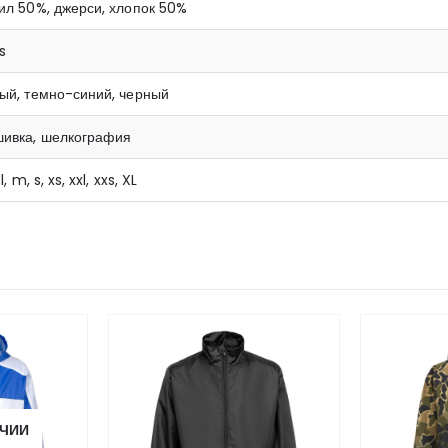
ил 50%, джерси, хлопок 50%
's
ый, темно-синий, черный
ивка, шелкография
 l, m, s, xs, xxl, xxs, XL
ИЧИИ