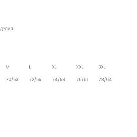
он
0₽
зделия.
0₽
M
L
XL
XXL
3XL
70/53
72/55
74/58
76/61
78/64