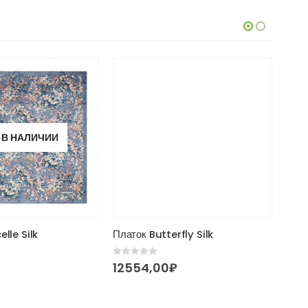
 В НАЛИЧИИ
Этот товар имеет несколько вариаций. Опции можно в
elle Silk
Платок Butterfly Silk
0
из 5
0
из 
12554,00
₽
118