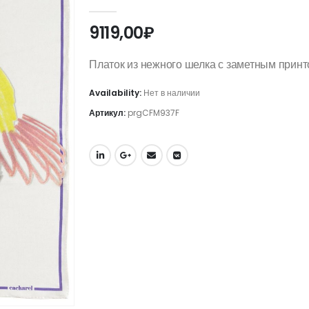
0
out of 5
9119,00
₽
Платок из нежного шелка с заметным прин
Availability:
Нет в наличии
Артикул:
prgCFM937F