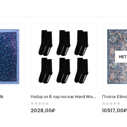
НЕТ
Этот товар имеет несколько вариаций. Опции можно выбрать на странице товара.
lk
Набор из 6 пар носков Hard Work Black
Платок Etinc
0
из 5
0
из 5
2028,00
₽
10517,00
₽