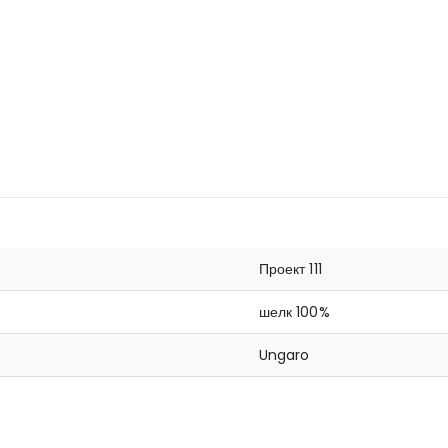
Проект 111
шелк 100%
Ungaro